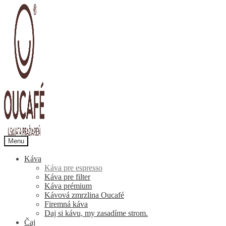
Preskočiť
Preskočiť
na
na
navigáciu
obsah
Menu
Káva
Káva pre espresso
Káva pre filter
Káva prémium
Kávová zmrzlina Oucafé
Firemná káva
Daj si kávu, my zasadíme strom.
Čaj