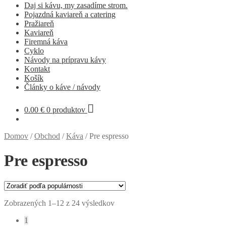
Daj si kávu, my zasadíme strom.
Pojazdná kaviareň a catering
Pražiareň
Kaviareň
Firemná káva
Cyklo
Návody na prípravu kávy
Kontakt
Košík
Články o káve / návody
0.00
€
0 produktov
Domov
/
Obchod
/
Káva
/
Pre espresso
Pre espresso
Zoradené
Zobrazených 1–12 z 24 výsledkov
podľa
1
popularity