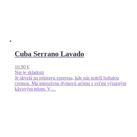
produktu.
Cuba Serrano Lavado
10.90
€
Nie je skladom
Je skvelá na prípravu espressa, kde nás poteší bohatou
cremou. Má intenzívnu dymovú arómu s veľmi výrazným
kávovým telom. V…