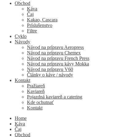
Obchod
Káva
Čaj
Kakao, Cascara
Príslušenstvo
Filtre
Cyklo
Návody
Návod na prípravu Aeropress
Návod na prípravu Chemex
Návod na prípravu French Press
Návod na prípravu kávy Mokka
Návod na prípravu V60
Články o káve / návody
Kontakt
Pražiareň
Kaviareň
Pojazdná kaviareň a catering
Kde ochutnať
Kontakt
Home
Káva
Čaj
Obchod