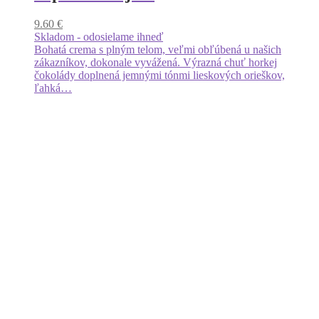
9.60
€
Skladom - odosielame ihneď
Bohatá crema s plným telom, veľmi obľúbená u našich
zákazníkov, dokonale vyvážená. Výrazná chuť horkej
čokolády doplnená jemnými tónmi lieskových orieškov,
ľahká…