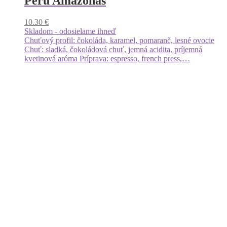
Peru Amazonas
10.30
€
Skladom - odosielame ihneď
Chuťový profil: čokoláda, karamel, pomaranč, lesné ovocie
Chuť: sladká, čokoládová chuť, jemná acidita, príjemná
kvetinová aróma Príprava: espresso, french press,…