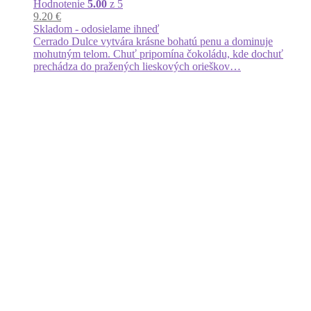
Hodnotenie
5.00
z 5
9.20
€
Skladom - odosielame ihneď
Cerrado Dulce vytvára krásne bohatú penu a dominuje
mohutným telom. Chuť pripomína čokoládu, kde dochuť
prechádza do pražených lieskových orieškov…