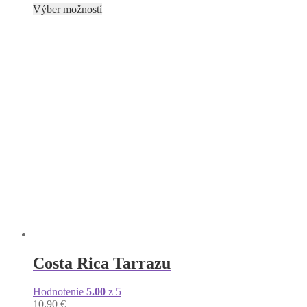
Tento
Výber možností
produkt
má
viacero
variantov.
Možnosti
si
môžete
vybrať
na
stránke
produktu.
Costa Rica Tarrazu
Hodnotenie
5.00
z 5
10.90
€