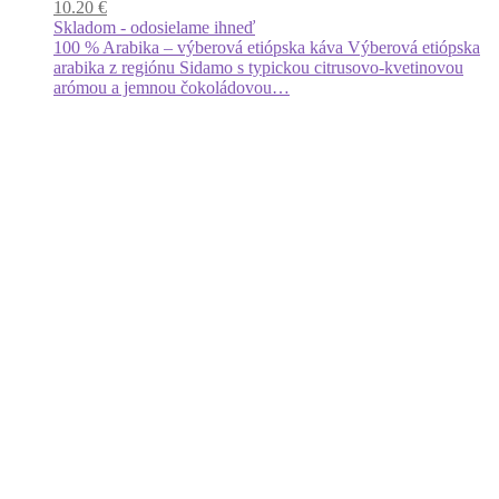
10.20
€
Skladom - odosielame ihneď
100 % Arabika – výberová etiópska káva Výberová etiópska
arabika z regiónu Sidamo s typickou citrusovo-kvetinovou
arómou a jemnou čokoládovou…