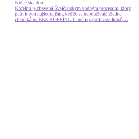
Nie je skladom
Kofeínu je zbavená Švajčiarskym vodným procesom, ktorý
patrí k tým najšetrnejším, keďže sa nepoužívajú žiadne
chemikálie. BEZ KOFEÍNU Chuťový profil: sladkosť,…