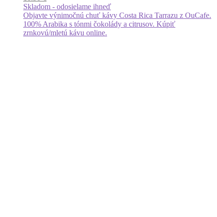
Skladom - odosielame ihneď
Objavte výnimočnú chuť kávy Costa Rica Tarrazu z OuCafe.
100% Arabika s tónmi čokolády a citrusov. Kúpiť
zrnkovú/mletú kávu online.