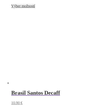
Tento
Výber možností
produkt
má
viacero
variantov.
Možnosti
si
môžete
vybrať
na
stránke
produktu.
Brasil Santos Decaff
10.90
€