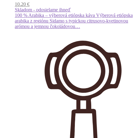
10.20
€
si
Skladom - odosielame ihneď
môžete
100 % Arabika – výberová etiópska káva Výberová etiópska
vybrať
arabika z regiónu Sidamo s typickou citrusovo-kvetinovou
na
arómou a jemnou čokoládovou…
stránke
produktu.