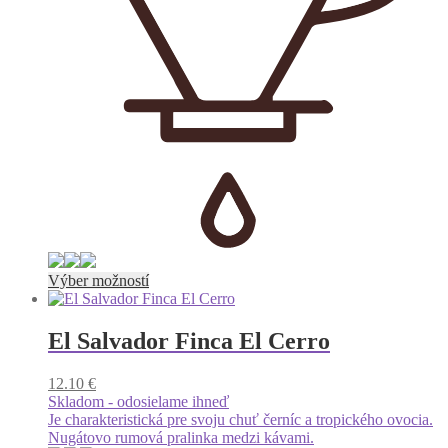
Tento
Výber možností
produkt
má
viacero
El Salvador Finca El Cerro
variantov.
Možnosti
12.10
€
si
Skladom - odosielame ihneď
môžete
Je charakteristická pre svoju chuť černíc a tropického ovocia.
vybrať
Nugátovo rumová pralinka medzi kávami.
na