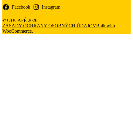
Facebook
Instagram
© OUCAFÉ 2026
ZÁSADY OCHRANY OSOBNÝCH ÚDAJOV
Built with
WooCommerce
.