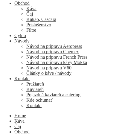
Obchod
Káva
Čaj
Kakao, Cascara
Príslušenstvo
Filtre
Cyklo
Návody
Návod na prípravu Aeropress
Návod na prípravu Chemex
Návod na prípravu French Press
Návod na prípravu kávy Mokka
Návod na prípravu V60
Články o káve / návody
Kontakt
Pražiareň
Kaviareň
Pojazdná kaviareň a catering
Kde ochutnať
Kontakt
Home
Káva
Čaj
Obchod