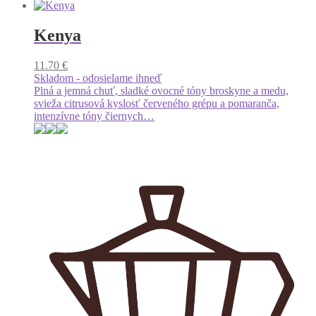
produkt
má
viacero
Kenya
variantov.
Možnosti
11.70
€
si
Skladom - odosielame ihneď
môžete
Plná a jemná chuť, sladké ovocné tóny broskyne a medu,
vybrať
svieža citrusová kyslosť červeného grépu a pomaranča,
na
intenzívne tóny čiernych…
stránke
produktu.