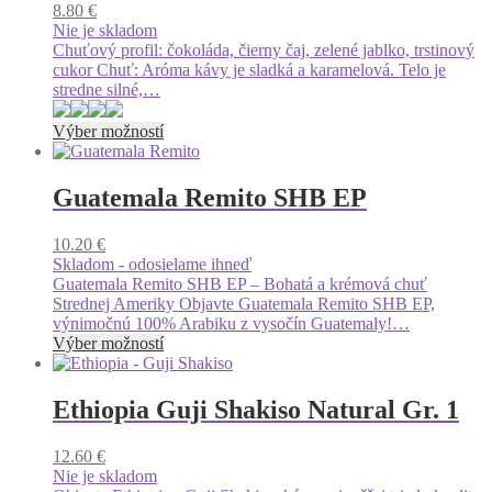
8.80
€
si
Nie je skladom
môžete
Chuťový profil: čokoláda, čierny čaj, zelené jablko, trstinový
vybrať
cukor Chuť: Aróma kávy je sladká a karamelová. Telo je
na
stredne silné,…
stránke
produktu.
Tento
Výber možností
produkt
má
viacero
Guatemala Remito SHB EP
variantov.
Možnosti
10.20
€
si
Skladom - odosielame ihneď
môžete
Guatemala Remito SHB EP – Bohatá a krémová chuť
vybrať
Strednej Ameriky Objavte Guatemala Remito SHB EP,
na
výnimočnú 100% Arabiku z vysočín Guatemaly!…
stránke
Tento
Výber možností
produktu.
produkt
má
viacero
Ethiopia Guji Shakiso Natural Gr. 1
variantov.
Možnosti
12.60
€
si
Nie je skladom
môžete