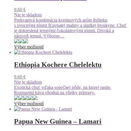
variantov.
Možnosti
9.60
€
si
Nie je skladom
môžete
Prekvapivá kombinácia kvetinových aróm ibišteku
vybrať
s ovocnými tónmi šťavnatej maliny a sladkej broskyne. Chuť
na
je dokreslená jemnými čokoládovými tónmi. Divoká a
stránke
zároveň jemná. Výborne…
produktu.
Tento
Výber možností
produkt
má
viacero
Ethiopia Kochere Chelelektu
variantov.
Možnosti
9.60
€
si
Nie je skladom
môžete
Exotická chuť vďaka sopečnej pôde, na ktorej rastie.
vybrať
Rozmanitá káva vhodná na všetky prípravy.
na
stránke
Tento
Výber možností
produktu.
produkt
má
viacero
Papua New Guinea – Lamari
variantov.
Možnosti