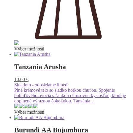
Tento
Výber možností
produkt
má
viacero
Tanzania Arusha
variantov.
Možnosti
10.00
€
si
Skladom - odosielame ihneď
môžete
Plné krémové telo so sladko horkou chuťou. Spojenie
vybrať
bobuľového ovocia s ľahkou citrusovou kyslosťou, ktoré je
na
doplnené výraznou čokoládou. Tanzánia…
stránke
produktu.
Tento
Výber možností
produkt
má
viacero
Burundi AA Bujumbura