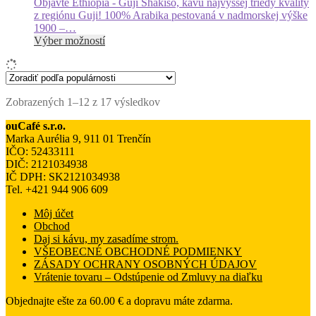
Objavte Ethiopia - Guji Shakiso, kávu najvyššej triedy kvality
vybrať
z regiónu Guji! 100% Arabika pestovaná v nadmorskej výške
na
1900 –…
stránke
Tento
Výber možností
produktu.
produkt
má
viacero
variantov.
Zoradené
Zobrazených 1–12 z 17 výsledkov
Možnosti
podľa
si
ouCafé s.r.o.
popularity
môžete
Marka Aurélia 9, 911 01 Trenčín
vybrať
IČO: 52433111
na
DIČ: 2121034938
stránke
IČ DPH: SK2121034938
produktu.
Tel. +421 944 906 609
Môj účet
Obchod
Daj si kávu, my zasadíme strom.
VŠEOBECNÉ OBCHODNÉ PODMIENKY
ZÁSADY OCHRANY OSOBNÝCH ÚDAJOV
Vrátenie tovaru – Odstúpenie od Zmluvy na diaľku
Objednajte ešte za
60.00
€
a dopravu máte zdarma.