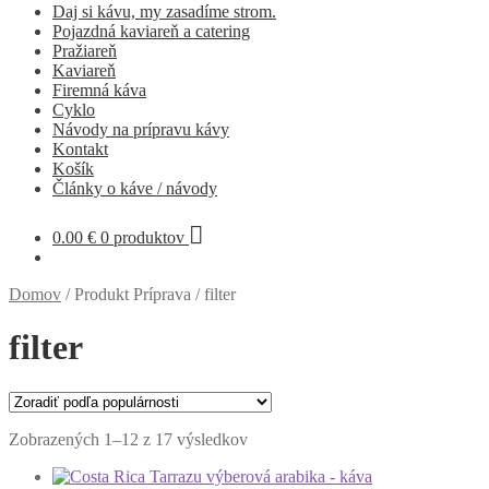
Daj si kávu, my zasadíme strom.
Pojazdná kaviareň a catering
Pražiareň
Kaviareň
Firemná káva
Cyklo
Návody na prípravu kávy
Kontakt
Košík
Články o káve / návody
0.00
€
0 produktov
Domov
/
Produkt Príprava
/
filter
filter
Zoradené
Zobrazených 1–12 z 17 výsledkov
podľa
popularity