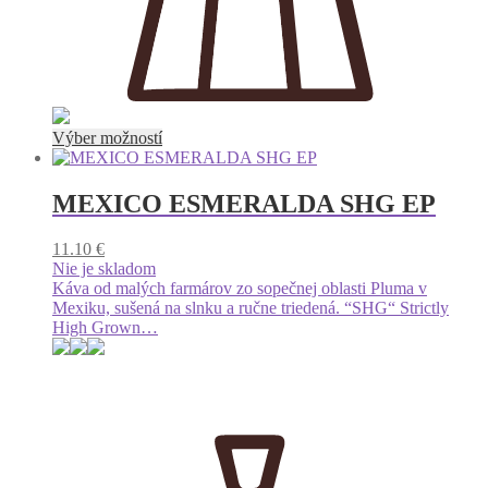
Tento
Výber možností
produkt
má
viacero
MEXICO ESMERALDA SHG EP
variantov.
Možnosti
11.10
€
si
Nie je skladom
môžete
Káva od malých farmárov zo sopečnej oblasti Pluma v
vybrať
Mexiku, sušená na slnku a ručne triedená. “SHG“ Strictly
na
High Grown…
stránke
produktu.