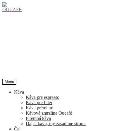
Preskočiť
Preskočiť
na
na
navigáciu
obsah
Menu
Káva
Káva pre espresso
Káva pre filter
Káva prémium
Kávová zmrzlina Oucafé
Firemná káva
Daj si kávu, my zasadíme strom.
Čaj