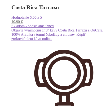
Costa Rica Tarrazu
Hodnotenie
5.00
z 5
10.90
€
Skladom - odosielame ihneď
Objavte výnimočnú chuť kávy Costa Rica Tarrazu z OuCafe.
100% Arabika s tónmi čokolády a citrusov. Kúpiť
zrnkovú/mletú kávu online.