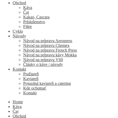
Obchod
Káva
Čaj
Kakao, Cascara
Príslušenstvo
Filtre
Cyklo
Návody
Návod na prípravu Aeropress
Návod na prípravu Chemex
Návod na prípravu French Press
Návod na prípravu kávy Mokka
Návod na prípravu V60
Články o káve / návody
Kontakt
Pražiareň
Kaviareň
Pojazdná kaviareň a catering
Kde ochutnať
Kontakt
Home
Káva
Čaj
Obchod