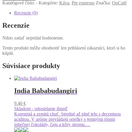
Oujeee
Katalógové číslo:
-
Kategórie:
Káva
,
Pre espresso
Značka:
OuCafé
Recenzie (0)
Recenzie
Nikto zatiaľ nepridal hodnotenie.
Tento produkt môžu ohodnotiť len prihlásení zákazníci, ktorí si ho
kúpili.
Súvisiace produkty
India Bababudangiri
9.40
€
Skladom - odosielame ihneď
Korenistá a zemitá chuť. Stredné až plné telo s decentnou
aciditou. V aróme prevládajú oriešky s jemnými tónmi
mliečnej čokolády, čaju a kôry stromu.…