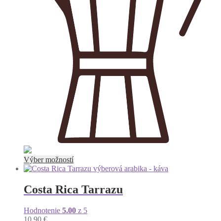
Tento
Výber možností
produkt
má
viacero
Costa Rica Tarrazu
variantov.
Možnosti
Hodnotenie
5.00
z 5
si
10.90
€