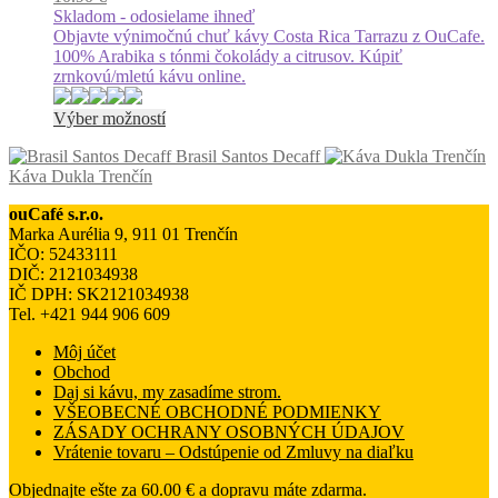
môžete
Skladom - odosielame ihneď
vybrať
Objavte výnimočnú chuť kávy Costa Rica Tarrazu z OuCafe.
na
100% Arabika s tónmi čokolády a citrusov. Kúpiť
stránke
zrnkovú/mletú kávu online.
produktu.
Tento
Výber možností
produkt
Brasil Santos Decaff
má
Káva Dukla Trenčín
viacero
variantov.
ouCafé s.r.o.
Možnosti
Marka Aurélia 9, 911 01 Trenčín
si
IČO: 52433111
môžete
DIČ: 2121034938
vybrať
IČ DPH: SK2121034938
na
Tel. +421 944 906 609
stránke
produktu.
Môj účet
Obchod
Daj si kávu, my zasadíme strom.
VŠEOBECNÉ OBCHODNÉ PODMIENKY
ZÁSADY OCHRANY OSOBNÝCH ÚDAJOV
Vrátenie tovaru – Odstúpenie od Zmluvy na diaľku
Objednajte ešte za
60.00
€
a dopravu máte zdarma.