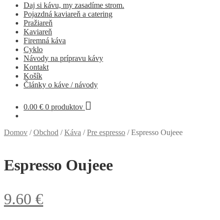
Daj si kávu, my zasadíme strom.
Pojazdná kaviareň a catering
Pražiareň
Kaviareň
Firemná káva
Cyklo
Návody na prípravu kávy
Kontakt
Košík
Články o káve / návody
0.00
€
0 produktov
Domov
/
Obchod
/
Káva
/
Pre espresso
/
Espresso Oujeee
Espresso Oujeee
9.60
€