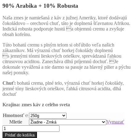
90% Arabika + 10% Robusta
Naša zmes je namiešaná z káv z južnej Ameriky, ktoré dodávajú
čokoládovo – orechovú chuť, táto je doplnená šťavnatou Afrikou.
Indická robusta podporuje hustú a objemnú cremu a zvyšuje
obsah kofeínu.
Túto bohatú cremu s plným telom si obľúbilo veľa našich
zákazníkov. Má výraznú chuť horkej čokolády doplnenú
s jemnými tónmi lieskových orieškov, sprevádzaná ľahkou
citrusovou aciditou. Zanecháva dlhú príjemnú dochuť. Je
dokonale vyvážená a nie darmo sa pasuje za hlavný pilier a pýchu
našej ponuky.
Chuť:
bohatá crema, plné telo, výrazná chuť horkej čokolády,
jemné tóny lieskových orieškov, ľahká citrusová acidita, dlhá
dochuť
Krajina: zmes káv z celého sveta
Hmotnosť ℮
Mletie
Vymazať
množstvo
Espresso
Pridať do košíka