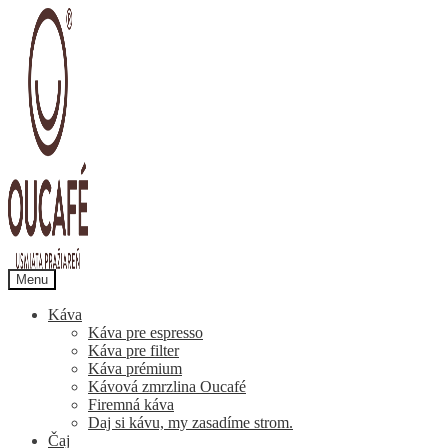
Preskočiť
Preskočiť
na
na
navigáciu
obsah
Menu
Káva
Káva pre espresso
Káva pre filter
Káva prémium
Kávová zmrzlina Oucafé
Firemná káva
Daj si kávu, my zasadíme strom.
Čaj