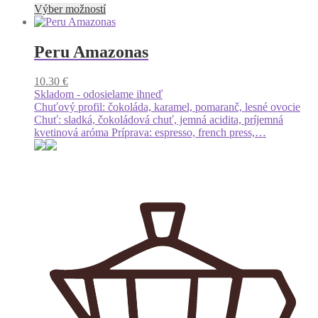
Tento
Výber možností
produkt
má
viacero
Peru Amazonas
variantov.
Možnosti
10.30
€
si
Skladom - odosielame ihneď
môžete
Chuťový profil: čokoláda, karamel, pomaranč, lesné ovocie
vybrať
Chuť: sladká, čokoládová chuť, jemná acidita, príjemná
na
kvetinová aróma Príprava: espresso, french press,…
stránke
produktu.